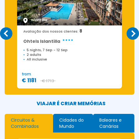
Islantilla
8
Avaliação dos nossos clientes:
Ohtels Islantilla
5 nights, 7 Sep
-
12 Sep
2 adults
All inclusive
from
f
€ 1181
€ 1713
VIAJAR É CRIAR MEMÓRIAS
Circuitos &
Cidades do
Baleares e
Combinados
Mundo
Canárias