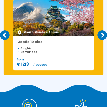
Osaka, Quioto e Tóquio
Japão 10 dias
8 nights
Combinado
from
f
€ 1213
€
/ pessoa