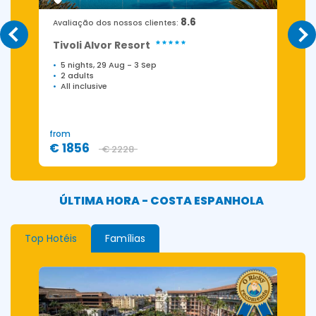
8.6
Avaliação dos nossos clientes:
Tivoli Alvor Resort
5 nights, 29 Aug
-
3 Sep
2 adults
All inclusive
from
f
€ 1856
€
€ 2228
ÚLTIMA HORA - COSTA ESPANHOLA
Top Hotéis
Famílias