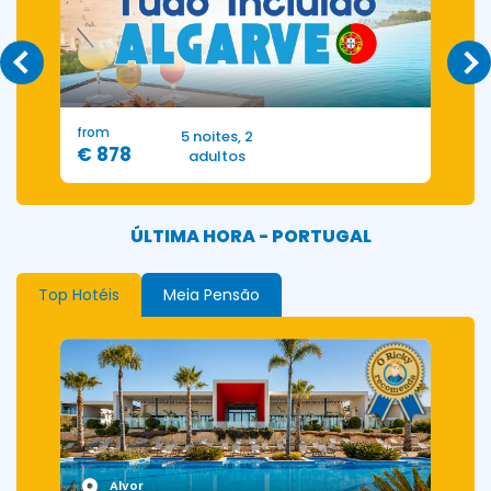
from
f
5 noites, 2
€ 878
adultos
ÚLTIMA HORA - PORTUGAL
Top Hotéis
Meia Pensão
Alvor