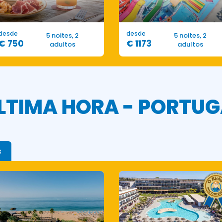
desde
desde
5 noites, 2
5 noites, 2
€ 750
€ 1173
adultos
adultos
LTIMA HORA - PORTUG
s