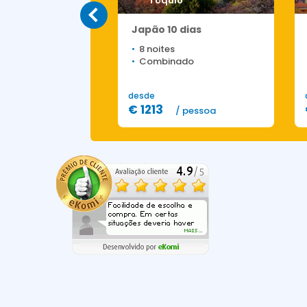
Tóquio
dias
Japão 10 dias
8 noites
os de carro
Combinado
desde
€ 1213
/ pessoa
/ pessoa