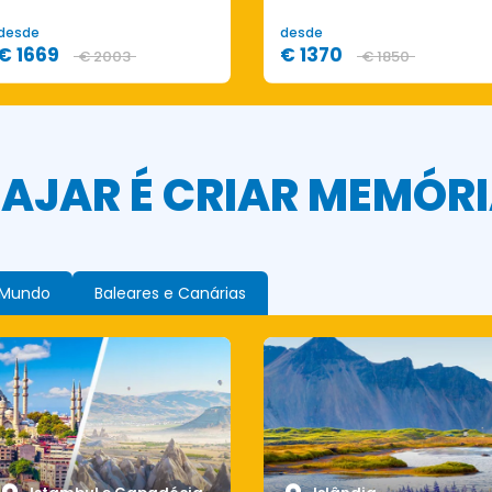
desde
desde
€ 1669
€ 1370
€ 2003
€ 1850
IAJAR É CRIAR MEMÓR
 Mundo
Baleares e Canárias