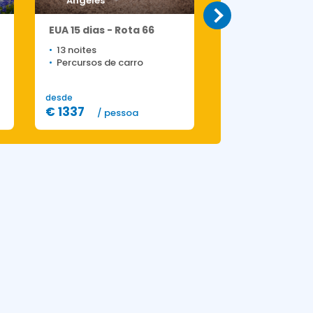
Angeles
Singapura e B
Singapura e
EUA 15 dias - Rota 66
Indonésia 9 dia
13 noites
7 noites
Percursos de carro
Combinado
desde
desde
€ 1337
€ 1317
/ pessoa
/ pesso