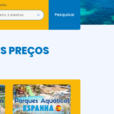
nto:
rto, 2 Adultos
OS PREÇOS