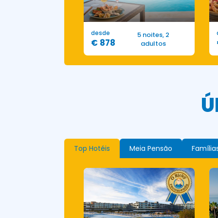
desde
5 noites, 2
€ 878
adultos
Ú
Top Hotéis
Meia Pensão
Família