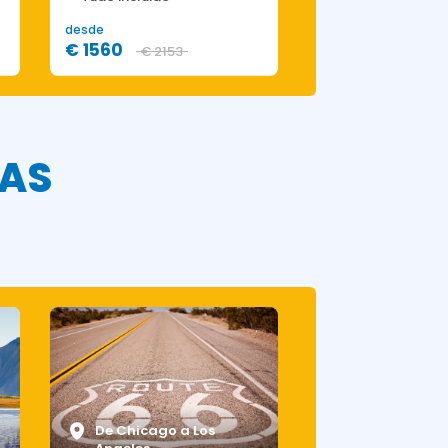
desde
desde
€ 1560
€ 1744
€ 2153
€ 2442
IAS
De Chicago a Los