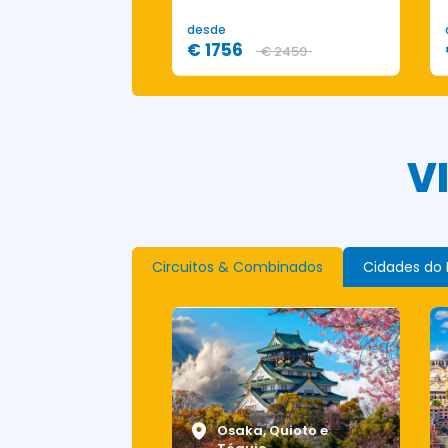
desde
€ 1756
€ 1649
€ 2459
V
Circuitos & Combinados
Cidades do
Osaka, Quioto e