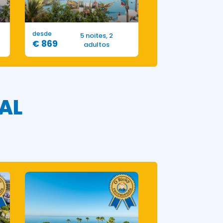
desde
5 noites, 2
€ 869
adultos
AL