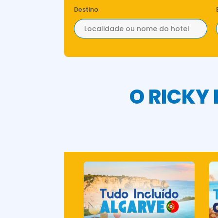
Destino
O RICKY