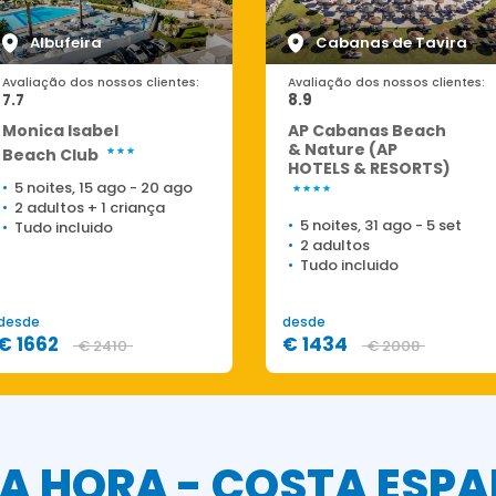
Albufeira
Cabanas de Tavira
Avaliação dos nossos clientes:
Avaliação dos nossos clientes:
7.7
8.9
Monica Isabel
AP Cabanas Beach
& Nature (AP
Beach Club
HOTELS & RESORTS)
5 noites, 15 ago
-
20 ago
2 adultos
+
1 criança
5 noites, 31 ago
-
5 set
Tudo incluido
2 adultos
Tudo incluido
desde
desde
€ 1662
€ 1434
€ 2410
€ 2008
A HORA - COSTA ESP