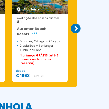
Albufeira
Albufeira
Avaliação dos nossos clientes:
Avaliação dos nossos
8.1
7.1
Auramar Beach
Balaia Atlantic
Resort
5 noites, 24 ago
-
29 ago
5 noites, 17 ago
2 adultos
+
1 criança
2 adultos
Tudo incluido
Tudo incluido
1 criança GRÁTIS (até 5
anos e incluida na
reserva)!
desde
desde
€ 1663
€ 2405
€ 2129
€ 360
ANHOLA