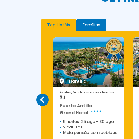
Top Hotéis
Famílias
tas de Mar
Islantilla
os nossos clientes:
Avaliação dos nossos clientes:
9.1
Puerto Antilla
pricho
Grand Hotel
, 31 ago
-
5 set
5 noites, 25 ago
-
30 ago
os
2 adultos
luido
Meia pensão com bebidas