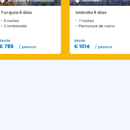
Istambul e Capadócia
Islândia
Turquia 6 dias
Islândia 8 dias
5 noites
7 noites
Combinado
Percursos de carro
desde
desde
€ 786
€ 1014
/ pessoa
/ pessoa