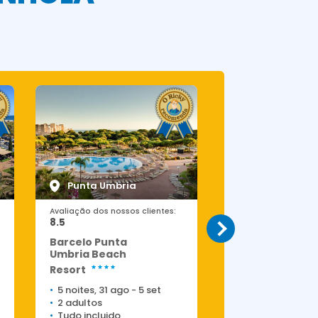
Punta Umbria
Isla Canela
Avaliação dos nossos clientes:
Avaliação dos nossos
8.5
8.5
Barcelo Punta
Playacanela
Umbria Beach
5 noites, 24 ago
Resort
2 adultos
5 noites, 31 ago
-
5 set
Meia pensao
2 adultos
Tudo incluido