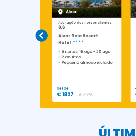
eira
Alvor
os nossos clientes:
Avaliação dos nossos clientes:
8.6
Marriott
Alvor Baia Resort
 Golf
Hotel
ex Salgados
5 noites, 15 ago
-
20 ago
2 adultos
, 24 ago
-
29 ago
Pequeno almoco incluido
os
nsao
desde
€ 1827
€ 3186
€ 2376
ÚLTIM