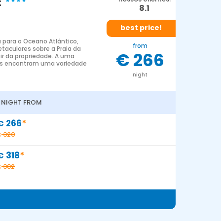
t
8.1
best price!
 para o Oceano Atlântico,
from
taculares sobre a Praia da
€ 266
ir da propriedade. A uma
es encontram uma variedade
night
1 NIGHT FROM
*
266
€
320
€
*
318
€
382
€