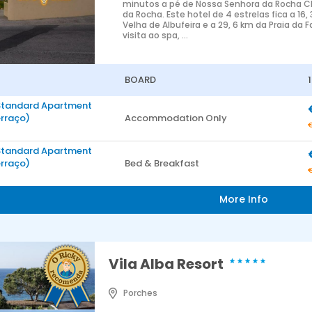
minutos a pé de Nossa Senhora da Rocha Ch
da Rocha. Este hotel de 4 estrelas fica a 16
Velha de Albufeira e a 29, 6 km da Praia da
visita ao spa, ...
BOARD
Standard Apartment
erraço)
Accommodation Only
Standard Apartment
erraço)
Bed & Breakfast
More Info
Vila Alba Resort
Porches