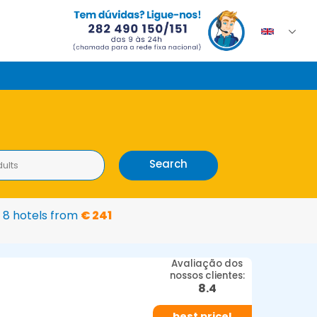
Search
dults
8 hotels from
€ 241
Avaliação dos
nossos clientes:
8.4
best price!