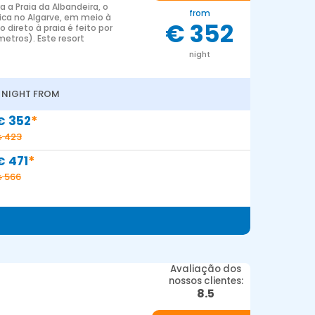
 a Praia da Albandeira, o
from
ica no Algarve, em meio à
€ 352
direto à praia é feito por
tros). Este resort
night
1 NIGHT FROM
*
352
€
423
€
*
471
€
566
€
Avaliação dos
nossos clientes:
8.5