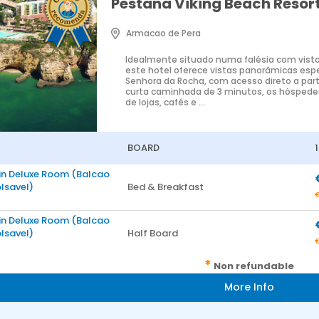
Pestana Viking Beach Resor
Armacao de Pera
Idealmente situado numa falésia com vista
este hotel oferece vistas panorâmicas espe
Senhora da Rocha, com acesso direto a part
curta caminhada de 3 minutos, os hósped
de lojas, cafés e ...
BOARD
in Deluxe Room (Balcao
lsavel)
Bed & Breakfast
in Deluxe Room (Balcao
lsavel)
Half Board
*
Non refundable
More Info