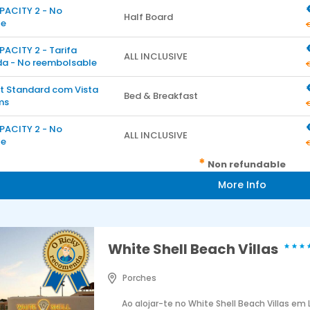
PACITY 2 - No
Half Board
le
PACITY 2 - Tarifa
ALL INCLUSIVE
a - No reembolsable
t Standard com Vista
Bed & Breakfast
ms
PACITY 2 - No
ALL INCLUSIVE
le
*
Non refundable
More Info
White Shell Beach Villas
Porches
Ao alojar-te no White Shell Beach Villas em 