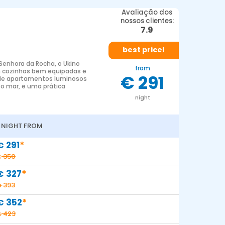
Avaliação dos
nossos clientes:
7.9
best price!
Senhora da Rocha, o Ukino
from
m cozinhas bem equipadas e
€ 291
e de apartamentos luminosos
 o mar, e uma prática
night
1 NIGHT FROM
*
291
€
350
€
*
327
€
393
€
*
352
€
423
€