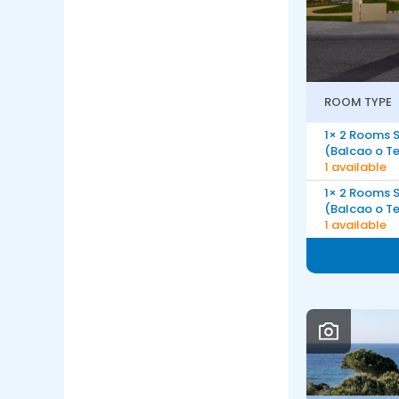
ROOM TYPE
1× 2 Rooms 
(Balcao o T
1 available
1× 2 Rooms 
(Balcao o T
1 available