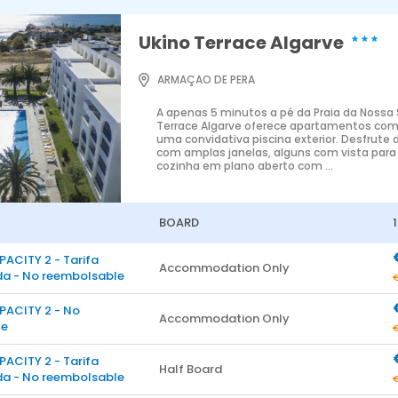
Ukino Terrace Algarve
ARMAÇAO DE PERA
A apenas 5 minutos a pé da Praia da Nossa 
Terrace Algarve oferece apartamentos co
uma convidativa piscina exterior. Desfrut
com amplas janelas, alguns com vista para
cozinha em plano aberto com ...
BOARD
PACITY 2 - Tarifa
Accommodation Only
a - No reembolsable
PACITY 2 - No
Accommodation Only
le
PACITY 2 - Tarifa
Half Board
a - No reembolsable