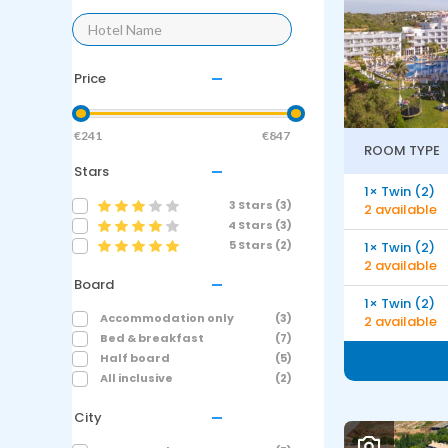
Price
ROOM TYPE
Stars
1× Twin (2)
3 Stars (3)
2 available
4 Stars (3)
5 Stars (2)
1× Twin (2)
2 available
Board
1× Twin (2)
Accommodation only
(3)
2 available
Bed & breakfast
(7)
Half board
(5)
All inclusive
(2)
City