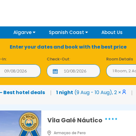
Algarve
Spanish Coast
About Us
Enter your dates and book with the best price
-In:
Check-Out:
Room Details
1 Room, 2 A
 Best hotel deals
1 night
(9 Aug - 10 Aug), 2 ×
Vila Galé Náutico
Armaçao de Pera