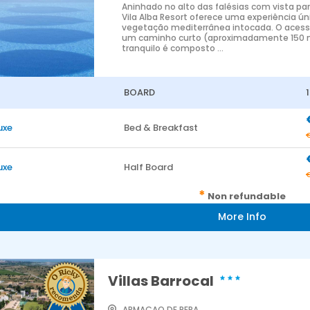
Aninhado no alto das falésias com vista para
Vila Alba Resort oferece uma experiência ún
vegetação mediterrânea intocada. O acesso 
um caminho curto (aproximadamente 150 me
tranquilo é composto ...
BOARD
uxe
Bed & Breakfast
uxe
Half Board
*
Non refundable
More Info
Villas Barrocal
ARMAÇAO DE PERA