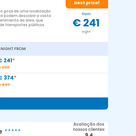
best price!
s goza de uma localização
from
es podem descobrir a vasta
€ 241
tenimento da área, que
 de transportes públicos
night
1 NIGHT FROM
*
241
€
290
€
*
374
€
449
€
Avaliação dos
nossos clientes:
ve
9.4