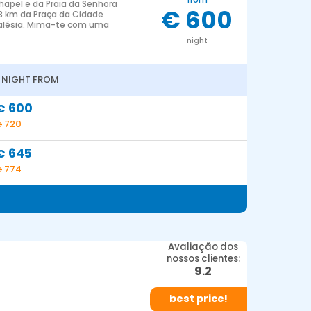
apel e da Praia da Senhora
€ 600
, 3 km da Praça da Cidade
 Falésia. Mima-te com uma
night
1 NIGHT FROM
600
€
720
€
645
€
774
€
Avaliação dos
nossos clientes:
9.2
best price!