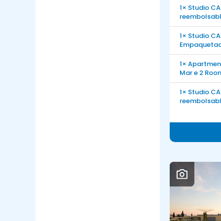
1× Studio CA
reembolsab
1× Studio CA
Empaquetad
1× Apartmen
Mar e 2 Roo
1× Studio CA
reembolsab