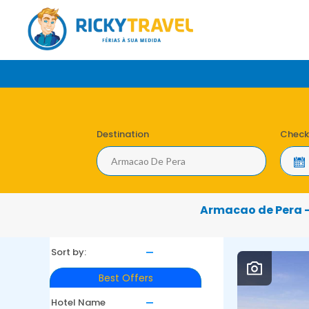
Destination
Check
Armacao de Pera —
Sort by:
Best Offers
Hotel Name