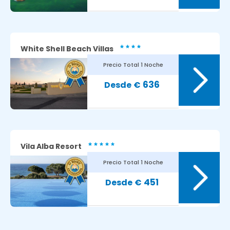
White Shell Beach Villas
Precio Total
1 Noche
8.4
Avaliação dos nossos clientes:
636
€
Vila Alba Resort
Precio Total
1 Noche
8.1
Avaliação dos nossos clientes:
451
€