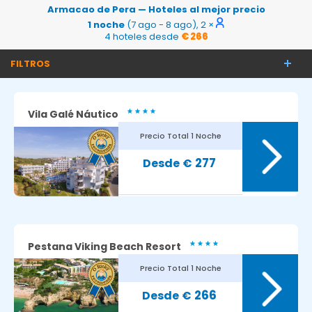
Armacao de Pera — Hoteles al mejor precio
1 noche
(7 ago - 8 ago), 2 ×
4 hoteles desde
€ 266
FILTROS
Vila Galé Náutico
Precio Total
1 Noche
277
€
Pestana Viking Beach Resort
Precio Total
1 Noche
266
€