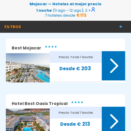
Mojacar — Hoteles al mejor precio
1 noche
(11 ago - 12 ago), 2 ×
7 hoteles desde
€ 172
FILTROS
Best Mojacar
Precio Total
1 Noche
203
€
Hotel Best Oasis Tropical
Precio Total
1 Noche
213
€