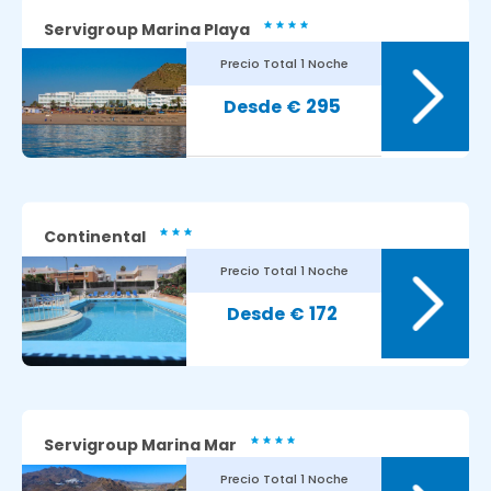
Servigroup Marina Playa
Precio Total
1 Noche
8.1
Avaliação dos nossos clientes:
295
€
Continental
Precio Total
1 Noche
9.1
Avaliação dos nossos clientes:
172
€
Servigroup Marina Mar
Precio Total
1 Noche