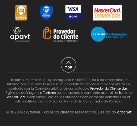
TOP
En cumplimiento de la Ley portuguesa n.º 144/2015, de 8 de septiembre, le
informamos que para la resolución de conflictos de consumo debe entrar en
contacto con la Comisión arbitral de consultado o
Provedor do Cliente das
Agências de Viagens e Turismo
ou contactada a comissão arbitral do
Turismo
de Portugal
o con cualquiera de las entidades debidamente indicadas en la
lista facilitada por la Dirección General del Consumidor de Portugal.
© 2020 Rickytravel. Todos os direitos reservados. Design by
crochet