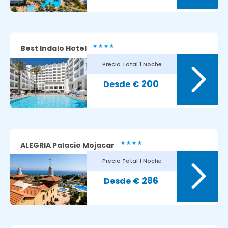
Best Indalo Hotel
Precio Total
1 Noche
7.9
Avaliação dos nossos clientes:
200
€
ALEGRIA Palacio Mojacar
Precio Total
1 Noche
8.1
Avaliação dos nossos clientes:
286
€