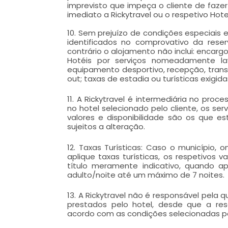
imprevisto que impeça o cliente de fazer
imediato a Rickytravel ou o respetivo Hote
10. Sem prejuízo de condições especiais e
identificados no comprovativo da reser
contrário o alojamento não inclui: encargo
Hotéis por serviços nomeadamente lava
equipamento desportivo, recepção, trans
out; taxas de estadia ou turísticas exigi
11. A Rickytravel é intermediária no proc
no hotel selecionado pelo cliente, os ser
valores e disponibilidade são os que 
sujeitos a alteração.
12. Taxas Turísticas: Caso o município, 
aplique taxas turísticas, os respetivos 
título meramente indicativo, quando ap
adulto/noite até um máximo de 7 noites.
13. A Rickytravel não é responsável pela 
prestados pelo hotel, desde que a r
acordo com as condições selecionadas pel