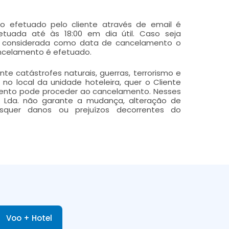
o efetuado pelo cliente através de email é
etuada até às 18:00 em dia útil. Caso seja
e considerada como data de cancelamento o
cancelamento é efetuado.
e catástrofes naturais, guerras, terrorismo e
no local da unidade hoteleira, quer o Cliente
mento pode proceder ao cancelamento. Nesses
al Lda. não garante a mudança, alteração de
squer danos ou prejuízos decorrentes do
Voo + Hotel