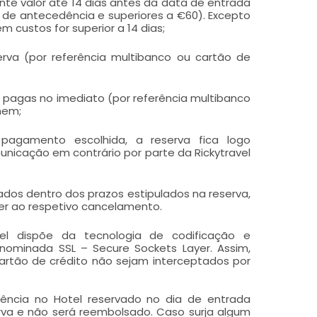
te valor até 14 dias antes da data de entrada
s de antecedência e superiores a €60). Excepto
 custos for superior a 14 dias;
va (por referência multibanco ou cartão de
pagas no imediato (por referência multibanco
mem;
agamento escolhida, a reserva fica logo
nicação em contrário por parte da Rickytravel
os dentro dos prazos estipulados na reserva,
der ao respetivo cancelamento.
vel dispõe da tecnologia de codificação e
nominada SSL – Secure Sockets Layer. Assim,
rtão de crédito não sejam interceptados por
cia no Hotel reservado no dia de entrada
serva e não será reembolsado. Caso surja algum