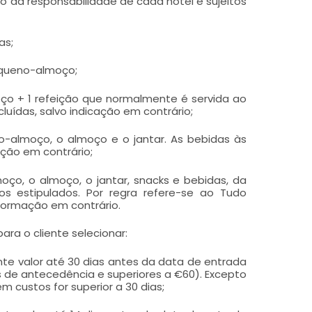
o da responsabilidade de cada hotel e sujeitos
as;
equeno-almoço;
o + 1 refeição que normalmente é servida ao
cluídas, salvo indicação em contrário;
almoço, o almoço e o jantar. As bebidas às
ação em contrário;
ço, o almoço, o jantar, snacks e bebidas, da
os estipulados. Por regra refere-se ao Tudo
nformação em contrário.
ra o cliente selecionar:
te valor até 30 dias antes da data de entrada
s de antecedência e superiores a €60). Excepto
 custos for superior a 30 dias;