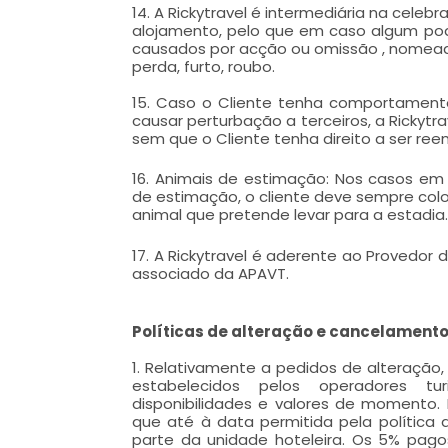
14. A Rickytravel é intermediária na cele
alojamento, pelo que em caso algum pode
causados por acção ou omissão , nomea
perda, furto, roubo.
15. Caso o Cliente tenha comportamento
causar perturbação a terceiros, a Rickyt
sem que o Cliente tenha direito a ser re
16. Animais de estimação: Nos casos em
de estimação, o cliente deve sempre colo
animal que pretende levar para a estadia.
17. A Rickytravel é aderente ao Provedor
associado da APAVT.
Políticas de alteração e cancelamento
1. Relativamente a pedidos de alteração,
estabelecidos pelos operadores tu
disponibilidades e valores de momento
que até à data permitida pela política
parte da unidade hoteleira. Os 5% pago