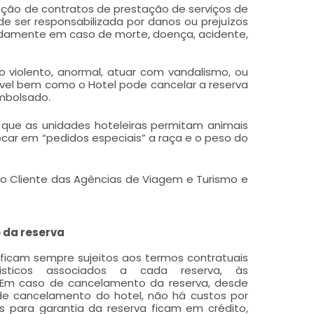
bração de contratos de prestação de serviços de
 ser responsabilizada por danos ou prejuízos
damente em caso de morte, doença, acidente,
 violento, anormal, atuar com vandalismo, ou
ravel bem como o Hotel pode cancelar a reserva
embolsado.
 que as unidades hoteleiras permitam animais
car em “pedidos especiais” a raça e o peso do
 do Cliente das Agências de Viagem e Turismo e
 da reserva
 ficam sempre sujeitos aos termos contratuais
risticos associados a cada reserva, às
. Em caso de cancelamento da reserva, desde
 de cancelamento do hotel, não há custos por
s para garantia da reserva ficam em crédito,