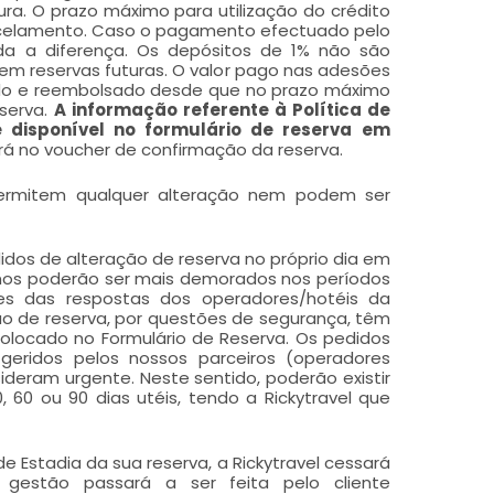
ra. O prazo máximo para utilização do crédito
ancelamento. Caso o pagamento efectuado pelo
vida a diferença. Os depósitos de 1% não são
em reservas futuras. O valor pago nas adesões
ado e reembolsado desde que no prazo máximo
serva.
A informação referente à Política de
disponível no formulário de reserva
em
á no voucher de confirmação da reserva.
permitem qualquer alteração nem podem ser
idos de alteração de reserva no próprio dia em
smos poderão ser mais demorados nos períodos
es das respostas dos operadores/hotéis da
ão de reserva, por questões de segurança, têm
 colocado no Formulário de Reserva. Os pedidos
eridos pelos nossos parceiros (operadores
ideram urgente. Neste sentido, poderão existir
60 ou 90 dias utéis, tendo a Rickytravel que
e Estadia da sua reserva, a Rickytravel cessará
gestão passará a ser feita pelo cliente