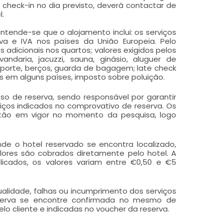
 check-in no dia previsto, deverá contactar de
l.
ntende-se que o alojamento inclui: os serviços
va e IVA nos países da União Europeia. Pelo
s adicionais nos quartos; valores exigidos pelos
ndaria, jacuzzi, sauna, ginásio, aluguer de
porte, berços, guarda de bagagem; late check
das em alguns países, imposto sobre poluição.
esso de reserva, sendo responsável por garantir
viços indicados no comprovativo de reserva. Os
estão em vigor no momento da pesquisa, logo
onde o hotel reservado se encontra localizado,
valores são cobrados diretamente pelo hotel. A
licados, os valores variam entre €0,50 e €5
qualidade, falhas ou incumprimento dos serviços
eserva se encontre confirmada no mesmo de
o cliente e indicadas no voucher da reserva.