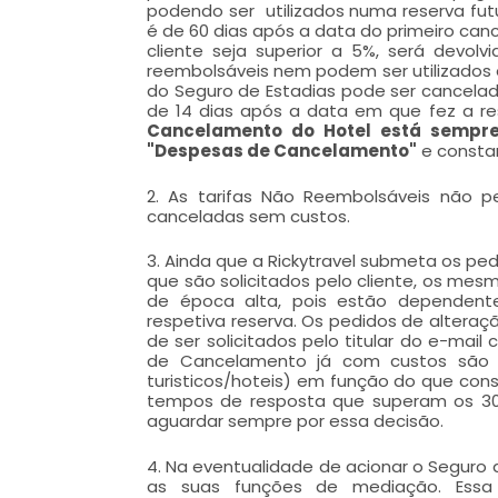
podendo ser utilizados numa reserva futu
é de 60 dias após a data do primeiro c
cliente seja superior a 5%, será devol
reembolsáveis nem podem ser utilizados 
do Seguro de Estadias pode ser cancel
de 14 dias após a data em que fez a re
Cancelamento do Hotel está sempre 
"Despesas de Cancelamento"
e constar
2. As tarifas Não Reembolsáveis não 
canceladas sem custos.
3. Ainda que a Rickytravel submeta os ped
que são solicitados pelo cliente, os me
de época alta, pois estão dependent
respetiva reserva. Os pedidos de alteraç
de ser solicitados pelo titular do e-mail
de Cancelamento já com custos são g
turisticos/hoteis) em função do que cons
tempos de resposta que superam os 30, 
aguardar sempre por essa decisão.
4. Na eventualidade de acionar o Seguro d
as suas funções de mediação. Essa 