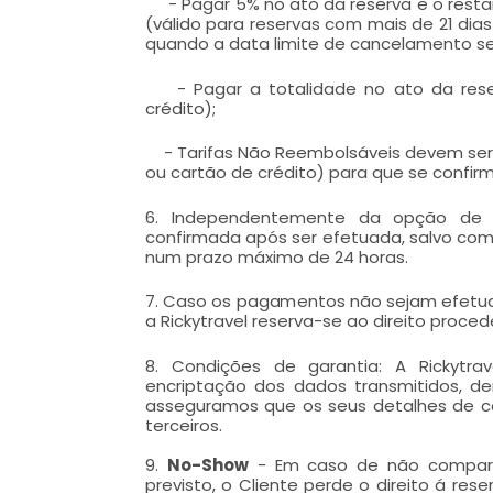
- Pagar 5% no ato da reserva e o restan
(válido para reservas com mais de 21 dia
quando a data limite de cancelamento sem
- Pagar a totalidade no ato da reser
crédito);
- Tarifas Não Reembolsáveis devem ser 
ou cartão de crédito) para que se confir
6. Independentemente da opção de p
confirmada após ser efetuada, salvo comu
num prazo máximo de 24 horas.
7. Caso os pagamentos não sejam efetuad
a Rickytravel reserva-se ao direito proce
8. Condições de garantia: A Rickytra
encriptação dos dados transmitidos, de
asseguramos que os seus detalhes de ca
terceiros.
9.
No-Show
- Em caso de não comparên
previsto, o Cliente perde o direito á re