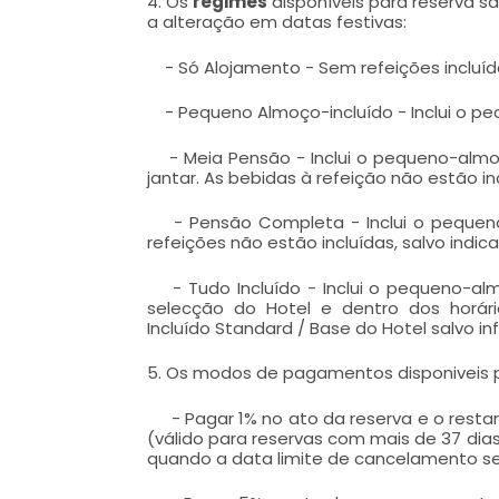
4. Os
regimes
disponíveis para reserva sã
a alteração em datas festivas:
- Só Alojamento - Sem refeições incluíd
- Pequeno Almoço-incluído - Inclui o p
- Meia Pensão - Inclui o pequeno-almoç
jantar. As bebidas à refeição não estão in
- Pensão Completa - Inclui o pequeno-
refeições não estão incluídas, salvo indic
- Tudo Incluído - Inclui o pequeno-almo
selecção do Hotel e dentro dos horári
Incluído Standard / Base do Hotel salvo i
5. Os modos de pagamentos disponiveis pa
- Pagar 1% no ato da reserva e o restan
(válido para reservas com mais de 37 dia
quando a data limite de cancelamento sem