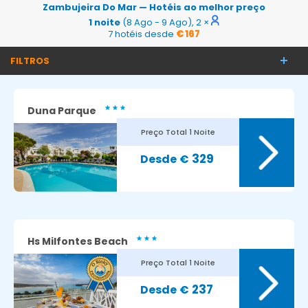
Zambujeira Do Mar — Hotéis ao melhor preço
1 noite
(8 Ago - 9 Ago), 2 ×
7 hotéis desde
€ 167
FILTROS
Duna Parque
Preço Total
1 Noite
329
€
Hs Milfontes Beach
Preço Total
1 Noite
237
€