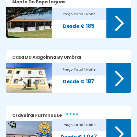
Monte Do Papa Leguas
Preço Total
1 Noite
8.1
Avaliação dos nossos clientes:
185
€
Casa Da Alagoinha By Umbral
Preço Total
1 Noite
187
€
Craveiral Farmhouse
Preço Total
1 Noite
1 047
€