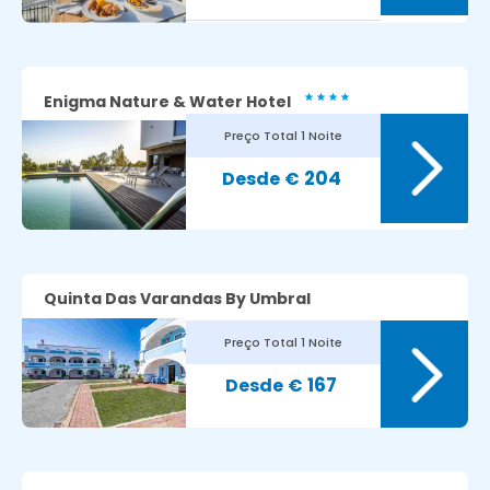
Enigma Nature & Water Hotel
Preço Total
1 Noite
7.7
Avaliação dos nossos clientes:
204
€
Quinta Das Varandas By Umbral
Preço Total
1 Noite
8.8
Avaliação dos nossos clientes:
167
€