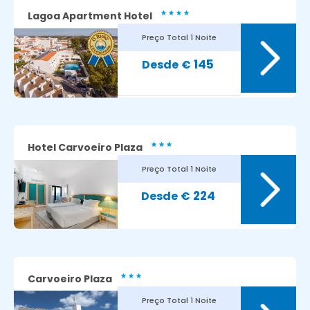
Lagoa Apartment Hotel
Preço Total
1 Noite
8.6
Avaliação dos nossos clientes:
145
€
Hotel Carvoeiro Plaza
Preço Total
1 Noite
7.7
Avaliação dos nossos clientes:
224
€
Carvoeiro Plaza
Preço Total
1 Noite