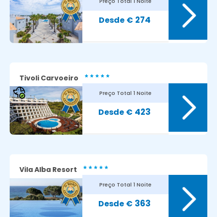
Preço Total
1 Noite
8
Avaliação dos nossos clientes:
274
€
Tivoli Carvoeiro
Preço Total
1 Noite
8.1
Avaliação dos nossos clientes:
423
€
Vila Alba Resort
Preço Total
1 Noite
8.2
Avaliação dos nossos clientes:
363
€