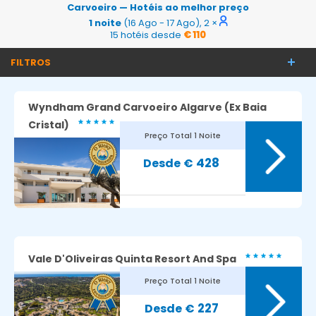
Carvoeiro — Hotéis ao melhor preço
1 noite
(16 Ago - 17 Ago), 2 ×
15 hotéis desde
€ 110
FILTROS
Wyndham Grand Carvoeiro Algarve (Ex Baia
Cristal)
Preço Total
1 Noite
428
€
Vale D'Oliveiras Quinta Resort And Spa
Preço Total
1 Noite
227
€