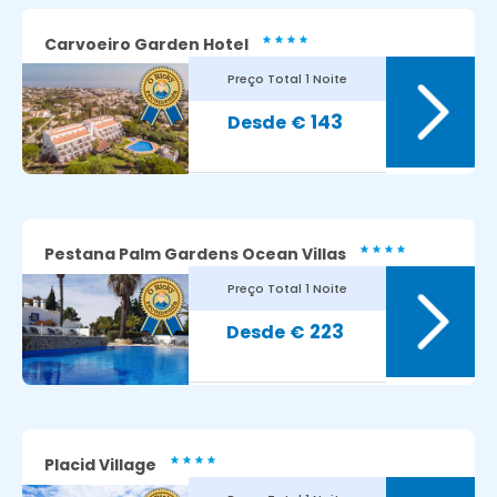
Carvoeiro Garden Hotel
Preço Total
1 Noite
8.8
Avaliação dos nossos clientes:
143
€
Pestana Palm Gardens Ocean Villas
Preço Total
1 Noite
7.8
Avaliação dos nossos clientes:
223
€
Placid Village