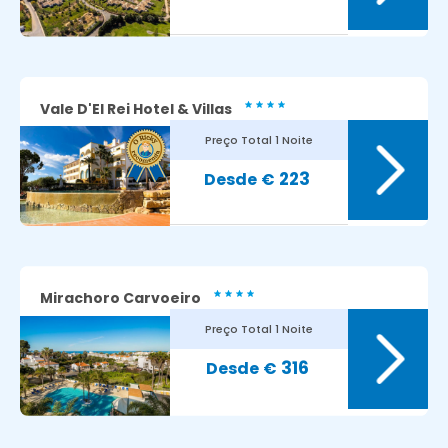
Vale D'El Rei Hotel & Villas
Preço Total
1 Noite
8
Avaliação dos nossos clientes:
223
€
Mirachoro Carvoeiro
Preço Total
1 Noite
8.9
Avaliação dos nossos clientes:
316
€