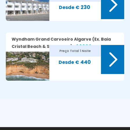
8
Avaliação dos nossos clientes:
230
€
Wyndham Grand Carvoeiro Algarve (Ex. Baia
Cristal Beach & SPA Resort)
Preço Total
1 Noite
440
€
7.8
Avaliação dos nossos clientes: