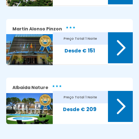
Martin Alonso Pinzon
Preço Total
1 Noite
7.6
Avaliação dos nossos clientes:
151
€
Albaida Nature
Preço Total
1 Noite
8.5
Avaliação dos nossos clientes:
209
€