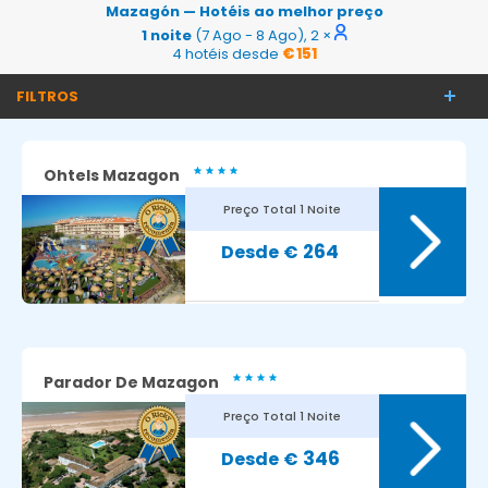
Mazagón — Hotéis ao melhor preço
1 noite
(7 Ago - 8 Ago), 2 ×
4 hotéis desde
€ 151
FILTROS
Ohtels Mazagon
Preço Total
1 Noite
264
€
Parador De Mazagon
Preço Total
1 Noite
346
€