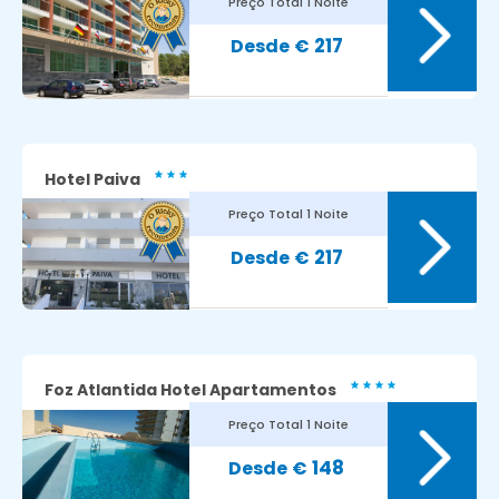
Preço Total
1 Noite
8.5
Avaliação dos nossos clientes:
217
€
Hotel Paiva
Preço Total
1 Noite
7.5
Avaliação dos nossos clientes:
217
€
Foz Atlantida Hotel Apartamentos
Preço Total
1 Noite
8.3
Avaliação dos nossos clientes:
148
€