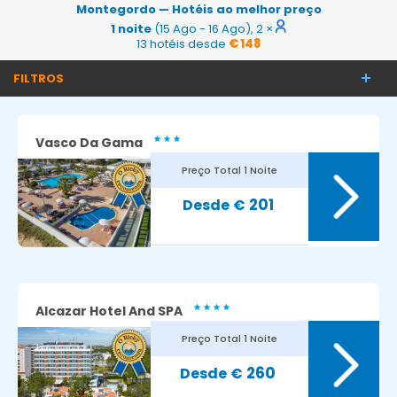
Montegordo — Hotéis ao melhor preço
1 noite
(15 Ago - 16 Ago), 2 ×
13 hotéis desde
€ 148
FILTROS
Vasco Da Gama
Preço Total
1 Noite
201
€
Alcazar Hotel And SPA
Preço Total
1 Noite
260
€