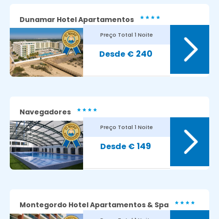
Dunamar Hotel Apartamentos
Preço Total
1 Noite
8.7
Avaliação dos nossos clientes:
240
€
Navegadores
Preço Total
1 Noite
8.7
Avaliação dos nossos clientes:
149
€
Montegordo Hotel Apartamentos & Spa