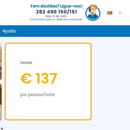
Ajuda
Desde
€ 137
por pessoa/noite
.7