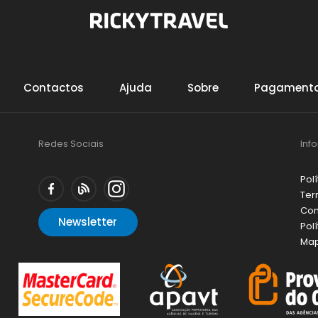
Contactos
Ajuda
Sobre
Pagamento
Redes Sociais
Inf
Pol
Ter
Con
Newsletter
Pol
Map