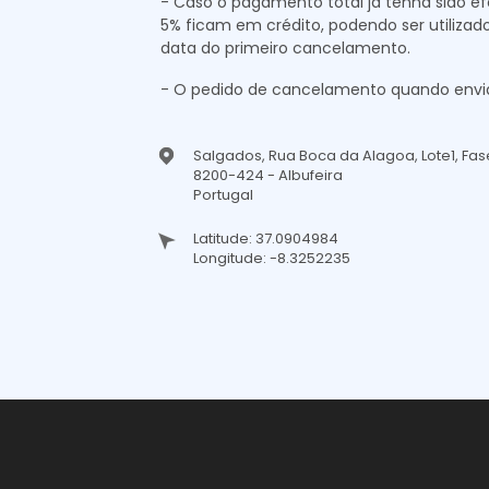
- Caso o pagamento total já tenha sido e
5% ficam em crédito, podendo ser utilizad
data do primeiro cancelamento.
- O pedido de cancelamento quando enviado
Salgados, Rua Boca da Alagoa, Lote1, Fase
8200-424 - Albufeira
Portugal
Latitude: 37.0904984
Longitude: -8.3252235