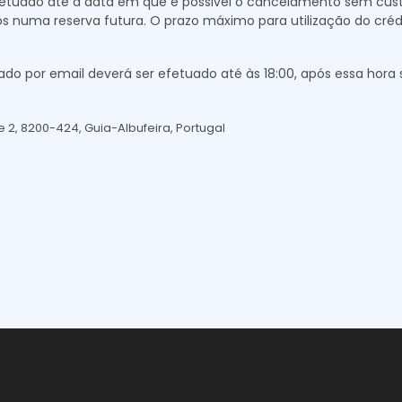
fetuado até à data em que é possivel o cancelamento sem custos
os numa reserva futura. O prazo máximo para utilização do créd
 por email deverá ser efetuado até às 18:00, após essa hora só
 2, 8200-424, Guia-Albufeira, Portugal