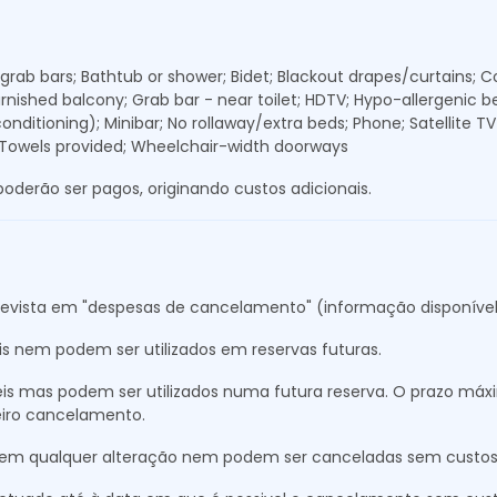
ab bars; Bathtub or shower; Bidet; Blackout drapes/curtains; C
 Furnished balcony; Grab bar - near toilet; HDTV; Hypo-allergenic 
onditioning); Minibar; No rollaway/extra beds; Phone; Satellite 
 Towels provided; Wheelchair-width doorways
oderão ser pagos, originando custos adicionais.
vista em "despesas de cancelamento" (informação disponível 
s nem podem ser utilizados em reservas futuras.
is mas podem ser utilizados numa futura reserva. O prazo máxi
eiro cancelamento.
item qualquer alteração nem podem ser canceladas sem custos