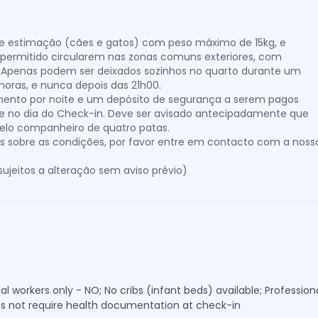
de estimação (cães e gatos) com peso máximo de 15kg, e
É permitido circularem nas zonas comuns exteriores, com
. Apenas podem ser deixados sozinhos no quarto durante um
horas, e nunca depois das 21h00.
mento por noite e um depósito de segurança a serem pagos
e no dia do Check-in. Deve ser avisado antecipadamente que
lo companheiro de quatro patas.
s sobre as condições, por favor entre em contacto com a noss
sujeitos a alteração sem aviso prévio)
ial workers only - NO; No cribs (infant beds) available; Professi
oes not require health documentation at check-in